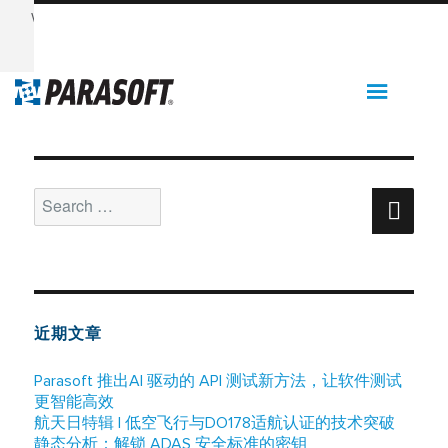
Want to see Parasoft in action? Sign up for our Monthly
Demos!
See Demos & Events >>
Customer Type：
Virtualize
Support
Search
Sear
for:
近期文章
Parasoft 推出AI 驱动的 API 测试新方法，让软件测试
更智能高效
航天日特辑 | 低空飞行与DO178适航认证的技术突破
静态分析：解锁 ADAS 安全标准的密钥