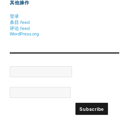
其他操作
登录
条目 feed
评论 feed
WordPress.org
Name*
Email*
Please accept terms & condition