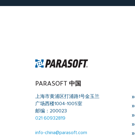
Warning
: Trying to access array offset on value of
singleflexible.php
on line
10
Warning
: Trying to access array offset on value of 
singleflexible.php
on line
10
PARASOFT 中国
上海市黄浦区打浦路1号金玉兰
广场西楼1004-1005室
邮编：200023
021 60932819
info-china@parasoft.com