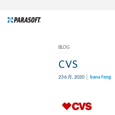
BLOG
CVS
23 6 月, 2020
bana feng