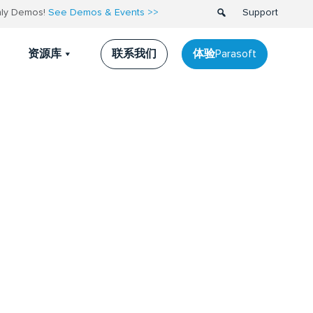
thly Demos!
See Demos & Events >>
Support
联系我们
体验Parasoft
资源库