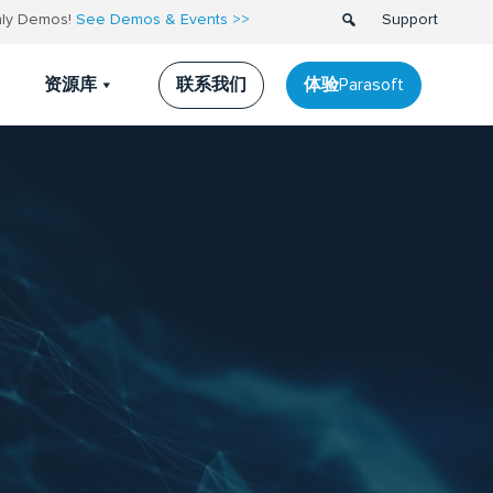
thly Demos!
See Demos & Events >>
Support
联系我们
体验Parasoft
资源库