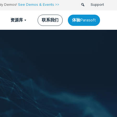
thly Demos!
See Demos & Events >>
Support
联系我们
体验Parasoft
资源库