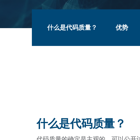
什么是代码质量？
优势
Warning
: Undefined array key 1 in
/data/parasoftc
Warning
: Undefined array key 3 in
/data/parasoftc
Warning
: Undefined array key 1 in
/data/parasoftc
Warning
: Undefined array key 3 in
/data/parasoftc
什么是代码质量？
代码质量的确定是主观的，可以公开