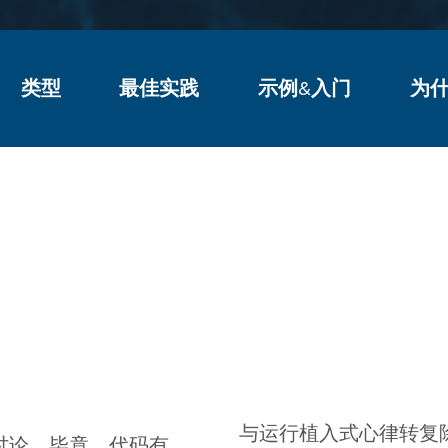
类型
最佳实践
示例&入门
为什
hina/wp-content/themes/parasoft/template-parts/co
hina/wp-content/themes/parasoft/template-parts/c
hina/wp-content/themes/parasoft/template-parts/co
hina/wp-content/themes/parasoft/template-parts/c
与运行植入式心律转复
讨论。毕竟，代码有