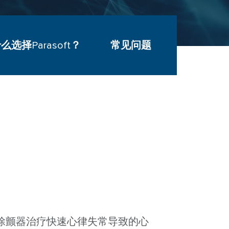
么选择Parasoft？
常见问题
ntent-module/fiftyfifty_block.php
on line
161
ontent-module/fiftyfifty_block.php
on line
163
ntent-module/fiftyfifty_block.php
on line
165
ontent-module/fiftyfifty_block.php
on line
167
除颤器治疗快速心律失常导致的心