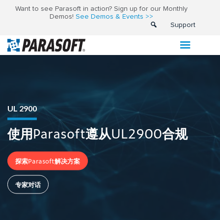
Want to see Parasoft in action? Sign up for our Monthly
Demos!
See Demos & Events >>
Support
UL 2900
使用Parasoft遵从UL2900合规
探索Parasoft解决方案
专家对话