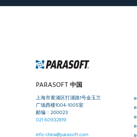
Warning
: Trying to access array offset on value of
singleflexible.php
on line
10
Warning
: Trying to access array offset on value of 
singleflexible.php
on line
10
PARASOFT 中国
上海市黄浦区打浦路1号金玉兰
广场西楼1004-1005室
邮编：200023
021 60932819
info-china@parasoft.com