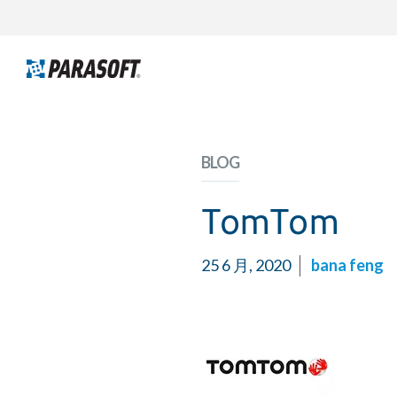
BLOG
TomTom
25 6 月, 2020
bana feng