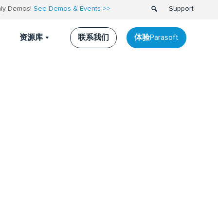
thly Demos!
See Demos & Events >>
Support
联系我们
体验Parasoft
资源库