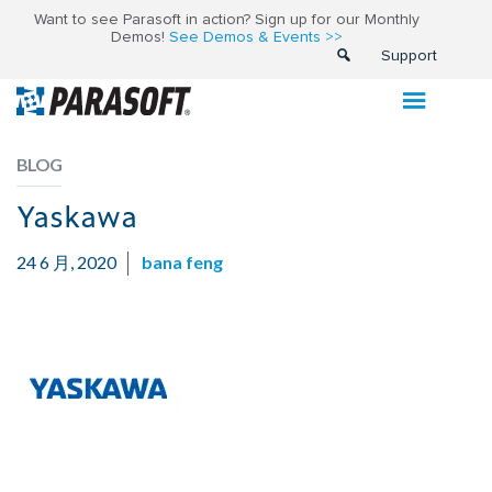
Want to see Parasoft in action? Sign up for our Monthly
Demos!
See Demos & Events >>
Support
BLOG
Yaskawa
24 6 月, 2020
bana feng