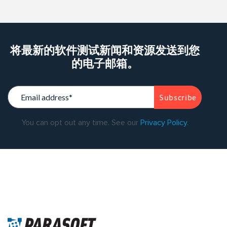
将最新的软件测试新闻和资源发送到您
的电子邮箱。
You can opt out any time. See our
Privacy Policy
.
Warning
: Trying to access array offset on value of type bool in
/data/parasoftchina/wp-content/themes/parasoft/template-
parts/content-singleflexible.php
on line
10
Warning
: Trying to
access array offset on value of type null in
/data/parasoftchina/wp-content/themes/parasoft/template-
parts/content-singleflexible.php
on line
10