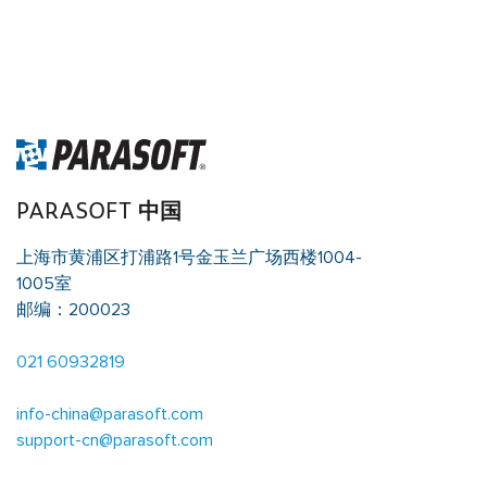
Warning
: Undefined array key "single_page_content_blocks" in
/data/parasoftchina/wp-content/themes/parasoft/template-
parts/content-singleflexible.php
on line
10
Warning
: Trying to
access array offset on value of type null in
/data/parasoftchina/wp-content/themes/parasoft/template-
parts/content-singleflexible.php
on line
10
PARASOFT 中国
上海市黄浦区打浦路1号金玉兰广场西楼1004-
1005室
邮编：200023
021 60932819
info-china@parasoft.com
support-cn@parasoft.com