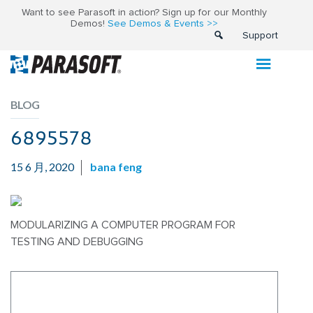
Want to see Parasoft in action? Sign up for our Monthly
Demos!
See Demos & Events >>
Support
BLOG
6895578
15 6 月, 2020
bana feng
MODULARIZING A COMPUTER PROGRAM FOR
TESTING AND DEBUGGING