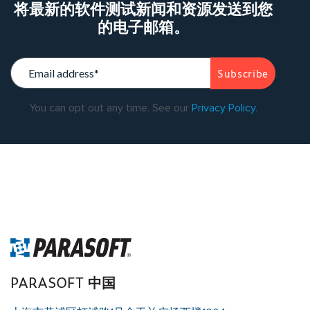
将最新的软件测试新闻和资源发送到您
的电子邮箱。
You can opt out any time. See our
Privacy Policy
.
Warning
: Trying to access array offset on value of type bool in
/data/parasoftchina/wp-content/themes/parasoft/template-
parts/content-singleflexible.php
on line
10
Warning
: Trying to
access array offset on value of type null in
/data/parasoftchina/wp-content/themes/parasoft/template-
parts/content-singleflexible.php
on line
10
PARASOFT 中国