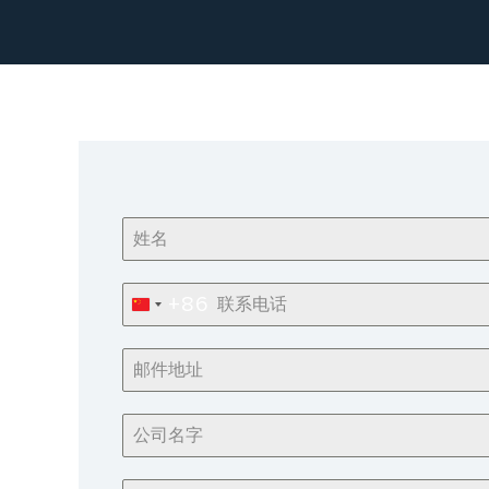
+86
China
+86