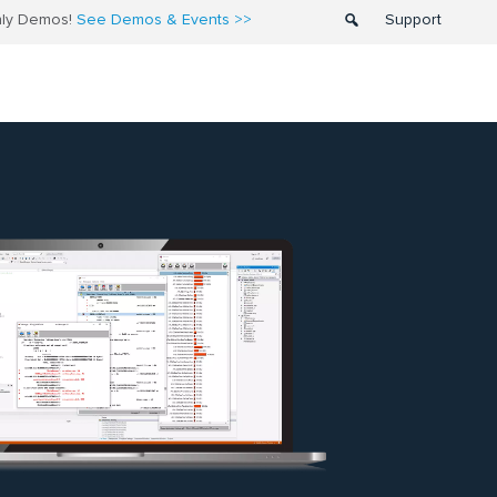
thly Demos!
See Demos & Events >>
Support