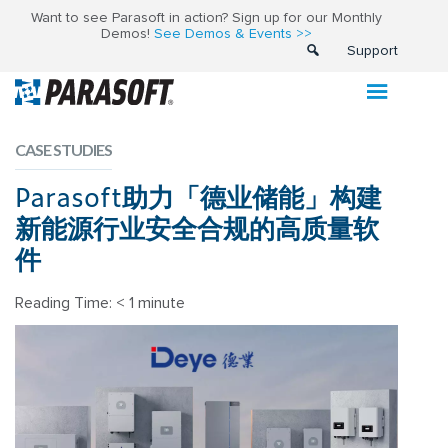
Want to see Parasoft in action? Sign up for our Monthly
Demos!
See Demos & Events >>
Support
CASE STUDIES
Parasoft助力「德业储能」构建
新能源行业安全合规的高质量软
件
Reading Time:
< 1
minute