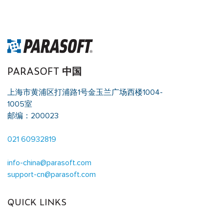
access array offset on value of type null in
/data/parasoftchina/wp-content/themes/parasoft/template-
parts/content-singleflexible.php
on line
10
PARASOFT 中国
上海市黄浦区打浦路1号金玉兰广场西楼1004-
1005室
邮编：200023
021 60932819
info-china@parasoft.com
support-cn@parasoft.com
QUICK LINKS