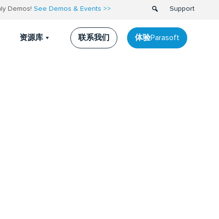
thly Demos!
See Demos & Events >>
Support
联系我们
体验Parasoft
资源库