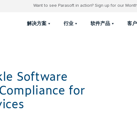
Want to see Parasoft in action? Sign up for our Mon
解决方案
行业
软件产品
客户
le Software
Compliance for
ices