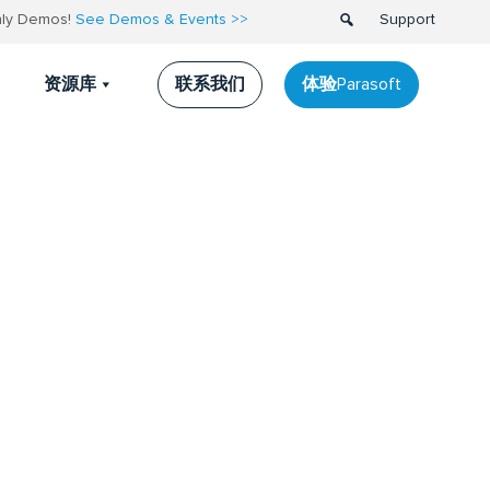
thly Demos!
See Demos & Events >>
Support
联系我们
体验Parasoft
资源库