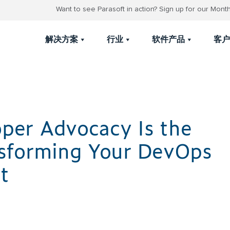
Want to see Parasoft in action? Sign up for our Mon
解决方案
行业
软件产品
客户
per Advocacy Is the
nsforming Your DevOps
t