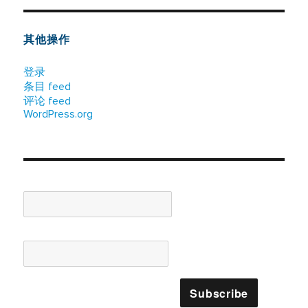
其他操作
登录
条目 feed
评论 feed
WordPress.org
Name*
Email*
Please accept terms & condition