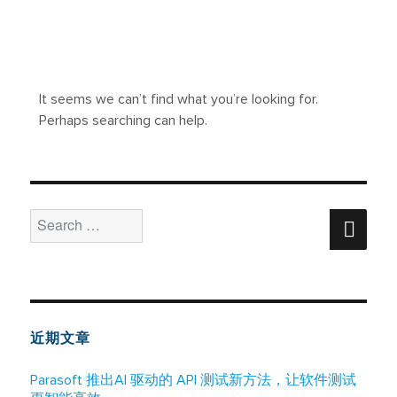
It seems we can’t find what you’re looking for.
Perhaps searching can help.
Search
Sear
for:
近期文章
Parasoft 推出AI 驱动的 API 测试新方法，让软件测试