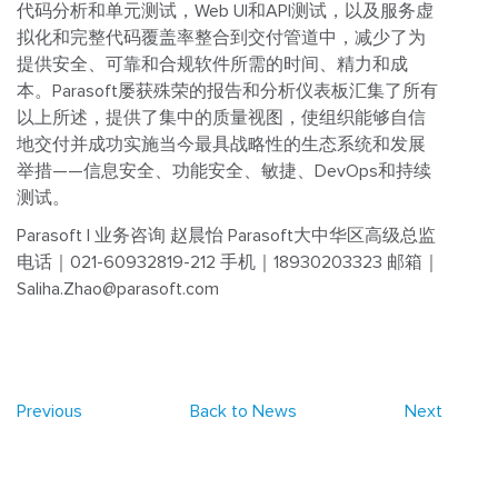
代码分析和单元测试，Web UI和API测试，以及服务虚
拟化和完整代码覆盖率整合到交付管道中，减少了为
提供安全、可靠和合规软件所需的时间、精力和成
本。Parasoft屡获殊荣的报告和分析仪表板汇集了所有
以上所述，提供了集中的质量视图，使组织能够自信
地交付并成功实施当今最具战略性的生态系统和发展
举措——信息安全、功能安全、敏捷、DevOps和持续
测试。
Parasoft | 业务咨询
赵晨怡
Parasoft大中华区高级总监
电话｜021-60932819-212
手机｜18930203323
邮箱｜
Saliha.Zhao@parasoft.com
Previous
Back to News
Next
Warning
: Undefined array key "single_page_content_blocks" in
/data/parasoftchina/wp-content/themes/parasoft/template-
parts/content-singleflexible.php
on line
10
Warning
: Trying to
access array offset on value of type null in