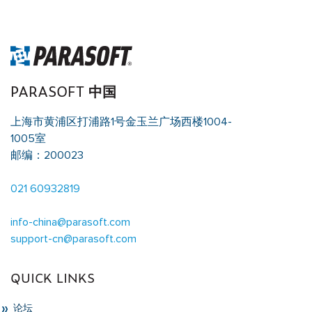
/data/parasoftchina/wp-content/themes/parasoft/template-
parts/content-singleflexible.php
on line
10
PARASOFT 中国
上海市黄浦区打浦路1号金玉兰广场西楼1004-
1005室
邮编：200023
021 60932819
info-china@parasoft.com
support-cn@parasoft.com
QUICK LINKS
论坛