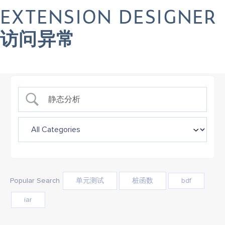
EXTENSION DESIGNER
Want to see Parasoft in action? Sign up for our Monthly
Demos!
See Demos & Events >>
Support
访问异常
Popular Search
单元测试
桩函数
bdf
iar