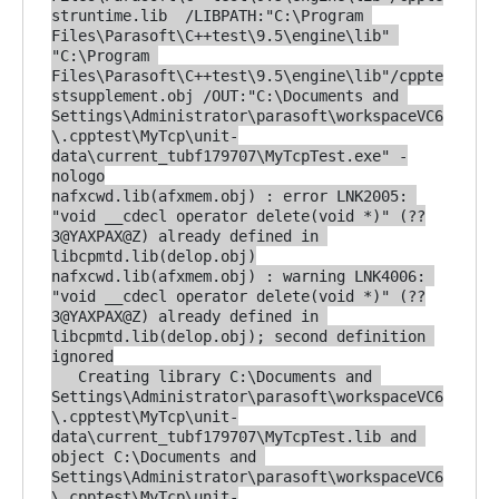
struntime.lib  /LIBPATH:"C:\Program 
Files\Parasoft\C++test\9.5\engine\lib" 
"C:\Program 
Files\Parasoft\C++test\9.5\engine\lib"/cppte
stsupplement.obj /OUT:"C:\Documents and 
Settings\Administrator\parasoft\workspaceVC6
\.cpptest\MyTcp\unit-
data\current_tubf179707\MyTcpTest.exe" -
nologo

nafxcwd.lib(afxmem.obj) : error LNK2005: 
"void __cdecl operator delete(void *)" (??
3@YAXPAX@Z) already defined in 
libcpmtd.lib(delop.obj)

nafxcwd.lib(afxmem.obj) : warning LNK4006: 
"void __cdecl operator delete(void *)" (??
3@YAXPAX@Z) already defined in 
libcpmtd.lib(delop.obj); second definition 
ignored

   Creating library C:\Documents and 
Settings\Administrator\parasoft\workspaceVC6
\.cpptest\MyTcp\unit-
data\current_tubf179707\MyTcpTest.lib and 
object C:\Documents and 
Settings\Administrator\parasoft\workspaceVC6
\.cpptest\MyTcp\unit-