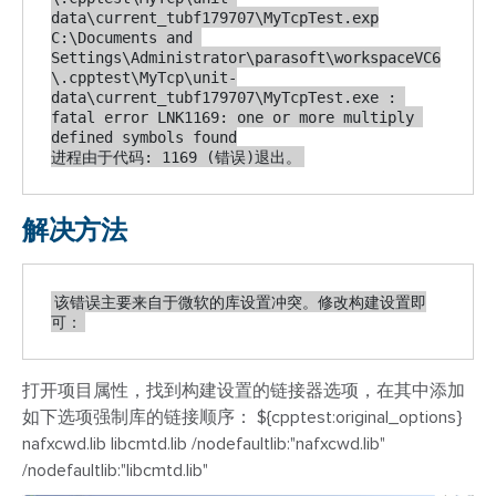
data\current_tubf179707\MyTcpTest.exp

C:\Documents and 
Settings\Administrator\parasoft\workspaceVC6
\.cpptest\MyTcp\unit-
data\current_tubf179707\MyTcpTest.exe : 
fatal error LNK1169: one or more multiply 
defined symbols found

进程由于代码: 1169 (错误)退出。
解决方法
该错误主要来自于微软的库设置冲突。修改构建设置即
可：
打开项目属性，找到构建设置的链接器选项，在其中添加
如下选项强制库的链接顺序：
${cpptest:original_options}
nafxcwd.lib libcmtd.lib /nodefaultlib:"nafxcwd.lib"
/nodefaultlib:"libcmtd.lib"