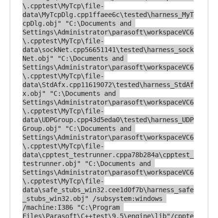
\.cpptest\MyTcp\file-
data\MyTcpDlg.cpp1ffaee6c\tested\harness_MyT
cpDlg.obj" "C:\Documents and 
Settings\Administrator\parasoft\workspaceVC6
\.cpptest\MyTcp\file-
data\sockNet.cpp56651141\tested\harness_sock
Net.obj" "C:\Documents and 
Settings\Administrator\parasoft\workspaceVC6
\.cpptest\MyTcp\file-
data\StdAfx.cpp11619072\tested\harness_StdAf
x.obj" "C:\Documents and 
Settings\Administrator\parasoft\workspaceVC6
\.cpptest\MyTcp\file-
data\UDPGroup.cpp43d5eda0\tested\harness_UDP
Group.obj" "C:\Documents and 
Settings\Administrator\parasoft\workspaceVC6
\.cpptest\MyTcp\file-
data\cpptest_testrunner.cppa78b284a\cpptest_
testrunner.obj" "C:\Documents and 
Settings\Administrator\parasoft\workspaceVC6
\.cpptest\MyTcp\file-
data\safe_stubs_win32.cee1d0f7b\harness_safe
_stubs_win32.obj" /subsystem:windows 
/machine:I386 "C:\Program 
Files\Parasoft\C++test\9.5\engine\lib"/cppte