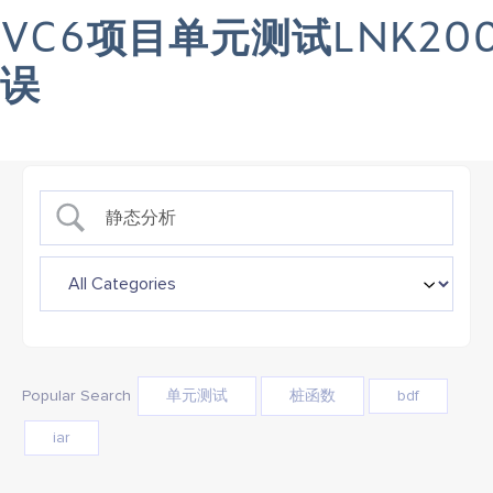
VC6项目单元测试LNK20
Want to see Parasoft in action? Sign up for our Monthly Demos!
S
Demos & Events >>
Su
误
Popular Search
单元测试
桩函数
bdf
iar