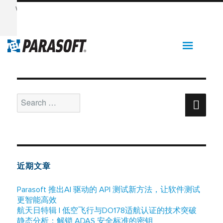
Want to see Parasoft in action? Sign up for our Monthly
Demos!
See Demos & Events >>
月度归档：
2018 年 3 月
Support
Search
Sear
for:
近期文章
Parasoft 推出AI 驱动的 API 测试新方法，让软件测试
更智能高效
航天日特辑 | 低空飞行与DO178适航认证的技术突破
静态分析：解锁 ADAS 安全标准的密钥