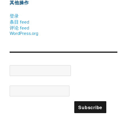
其他操作
登录
条目 feed
评论 feed
WordPress.org
Name*
Email*
Please accept terms & condition