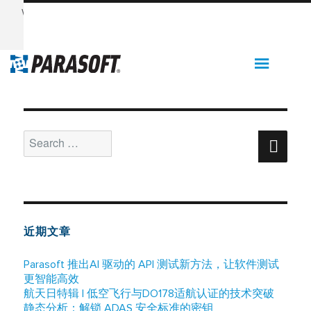
Want to see Parasoft in action? Sign up for our Monthly
Demos!
See Demos & Events >>
分类：
Memory Debugging
Support
Search
Sear
for:
近期文章
Parasoft 推出AI 驱动的 API 测试新方法，让软件测试
更智能高效
航天日特辑 | 低空飞行与DO178适航认证的技术突破
静态分析：解锁 ADAS 安全标准的密钥