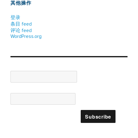
其他操作
登录
条目 feed
评论 feed
WordPress.org
Name*
Email*
Please accept terms & condition