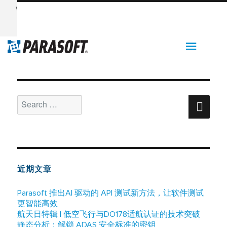
Want to see Parasoft in action? Sign up for our Monthly
Demos!
See Demos & Events >>
月度归档：
2021 年 8 月
Support
Search
Sear
for:
近期文章
Parasoft 推出AI 驱动的 API 测试新方法，让软件测试
更智能高效
航天日特辑 | 低空飞行与DO178适航认证的技术突破
静态分析：解锁 ADAS 安全标准的密钥