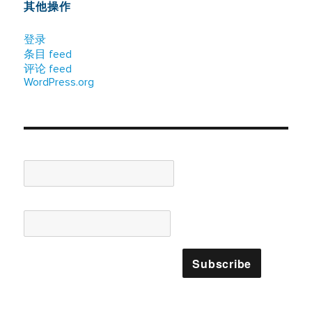
其他操作
登录
条目 feed
评论 feed
WordPress.org
Name*
Email*
Please accept terms & condition