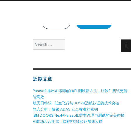
thly Demos!
See Demos & Events >>
Support
联系我们
体验Parasoft
资源库
Search
for:
近期文章
Parasoft 推出AI 驱动的 API 测试新方法，让软件测试更智
能高效
航天日特辑 | 低空飞行与DO178适航认证的技术突破
静态分析：解锁 ADAS 安全标准的密钥
IBM DOORS Next+Parasoft:需求管理与测试的完美碰撞
AI驱动Java测试：IDE中持续验证加速反馈