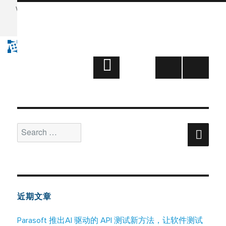
Want to see Parasoft in action? Sign up for our Monthly
Demos!
See Demos & Events >>
Technology Partners Category：
Support
Technology
文
PAGE
1
章
NEXT
分
PAGE
页
Search
Sear
for:
近期文章
Parasoft 推出AI 驱动的 API 测试新方法，让软件测试