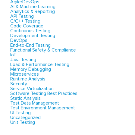
Agile/DevOps
AI & Machine Learning
Analytics & Reporting
API Testing
C/C++ Testing
Code Coverage
Continuous Testing
Development Testing
DevOps
End-to-End Testing
Functional Safety & Compliance
IoT
Java Testing
Load & Performance Testing
Memory Debugging
Microservices
Runtime Analysis
Security
Service Virtualization
Software Testing Best Practices
Static Analysis
Test Data Management
Test Environment Management
UI Testing
Uncategorized
Unit Testing