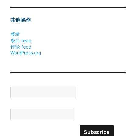
其他操作
登录
条目 feed
评论 feed
WordPress.org
Name*
Email*
Please accept terms & condition