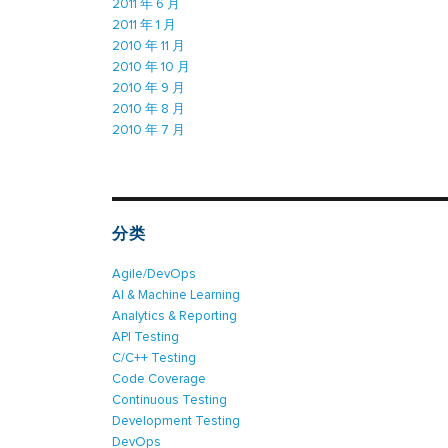
2011 年 6 月
2011 年 1 月
2010 年 11 月
2010 年 10 月
2010 年 9 月
2010 年 8 月
2010 年 7 月
分类
Agile/DevOps
AI & Machine Learning
Analytics & Reporting
API Testing
C/C++ Testing
Code Coverage
Continuous Testing
Development Testing
DevOps