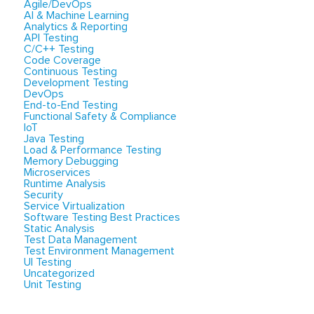
Agile/DevOps
AI & Machine Learning
Analytics & Reporting
API Testing
C/C++ Testing
Code Coverage
Continuous Testing
Development Testing
DevOps
End-to-End Testing
Functional Safety & Compliance
IoT
Java Testing
Load & Performance Testing
Memory Debugging
Microservices
Runtime Analysis
Security
Service Virtualization
Software Testing Best Practices
Static Analysis
Test Data Management
Test Environment Management
UI Testing
Uncategorized
Unit Testing