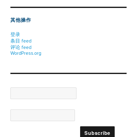
其他操作
登录
条目 feed
评论 feed
WordPress.org
Name*
Email*
Please accept terms & condition