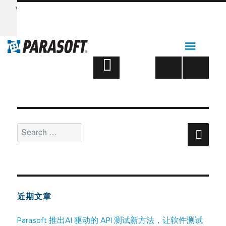
Want to see Parasoft in action? Sign up for our Monthly
Demos!
See Demos & Events >>
Topic：
Government
Support
文
PAGE
1
章
NEXT
分
PAGE
页
Search
Sear
for:
近期文章
Parasoft 推出AI 驱动的 API 测试新方法，让软件测试